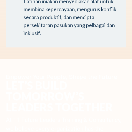
Latihan iniakan menyediakan alat untuk
membina kepercayaan, mengurus konflik
secara produktif, dan mencipta
persekitaran pasukan yang pelbagai dan
inklusif.
Empower Your People, Shape the Future
LET’S BUILD
TOMORROW’S
LEADERS TOGETHER
At 11 Future Leaders Training & Consultancy,
we believe every organization has the